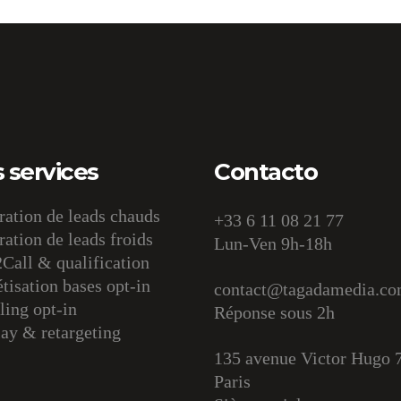
 services
Contacto
ation de leads chauds
+33 6 11 08 21 77
ation de leads froids
Lun-Ven 9h-18h
Call & qualification
isation bases opt-in
contact@tagadamedia.c
ing opt-in
Réponse sous 2h
ay & retargeting
135 avenue Victor Hugo 
Paris