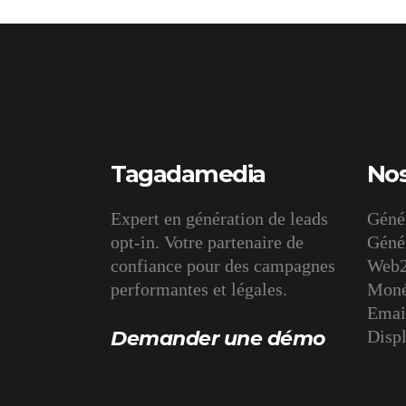
Tagadamedia
Nos
Expert en génération de leads
Génér
opt-in. Votre partenaire de
Génér
confiance pour des campagnes
Web2
performantes et légales.
Monét
Email
Demander une démo
Displ