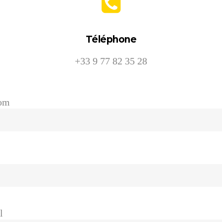
Téléphone
+33 9 77 82 35 28
om
l