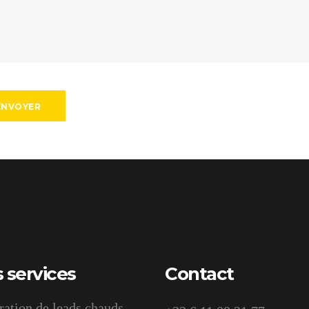
 services
Contact
ation de leads chauds