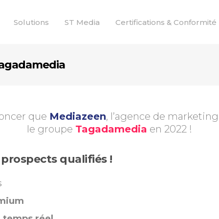
Solutions
ST Media
Certifications & Conformité
 Tagadamedia
noncer que
Mediazeen
, l’agence de marketing 
le groupe
Tagadamedia
en 2022 !
prospects qualifiés !
s
mium
n
temps réel