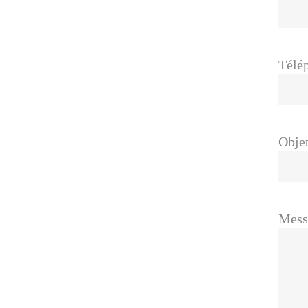
Télé
Obje
Mess