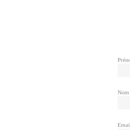
Prén
Nom
Emai