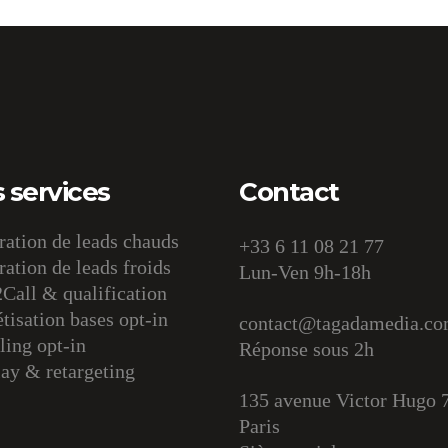
 services
Contact
ation de leads chauds
+33 6 11 08 21 77
ation de leads froids
Lun-Ven 9h-18h
Call & qualification
isation bases opt-in
contact@tagadamedia.c
ing opt-in
Réponse sous 2h
ay & retargeting
135 avenue Victor Hugo 
Paris