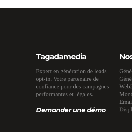
Tagadamedia
Nos
Expert en génération de leads
Génér
opt-in. Votre partenaire de
Génér
confiance pour des campagnes
Web2
performantes et légales.
Monét
Email
Demander une démo
Displ